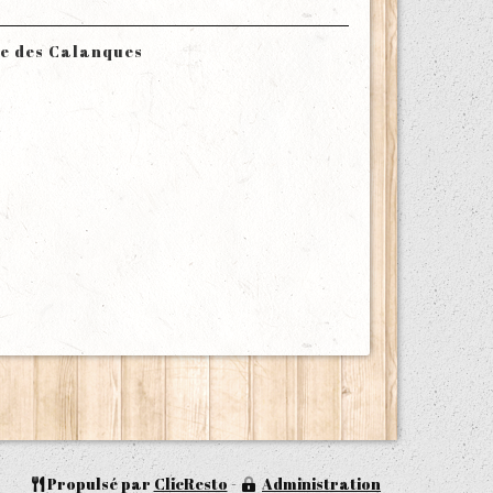
le des Calanques
Propulsé par
ClicResto
-
Administration