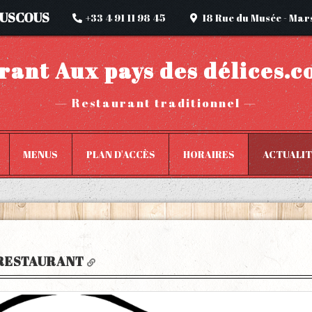
OUSCOUS
+33 4 91 11 98 45
18 Rue du Musée
-
Mars
rant Aux pays des délices.c
—
Restaurant traditionnel
—
MENUS
PLAN D'ACCÈS
HORAIRES
ACTUALI
 RESTAURANT