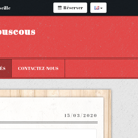
Réserver
eille
ouscous
TÉS
CONTACTEZ-NOUS
15/03/2020