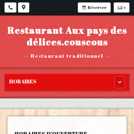
Réserver
Restaurant Aux pays des
délices.couscous
—
Restaurant traditionnel
—
HORAIRES
Menu
princip