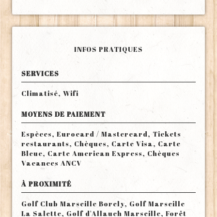
INFOS PRATIQUES
SERVICES
Climatisé, Wifi
MOYENS DE PAIEMENT
Espèces, Eurocard / Mastercard, Tickets
restaurants, Chèques, Carte Visa, Carte
Bleue, Carte American Express, Chèques
Vacances ANCV
À PROXIMITÉ
Golf Club Marseille Borely, Golf Marseille
La Salette, Golf d'Allauch Marseille, Forêt